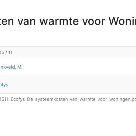
en van warmte voor Won
15 / 11
nkveld, M.
ofys
1511_Ecofys_De_systeemkosten_van_warmte_voor_woningen.p